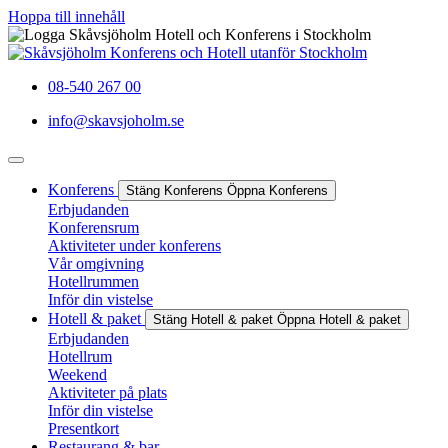
Hoppa till innehåll
08-540 267 00
info@skavsjoholm.se
Konferens
Stäng Konferens
Öppna Konferens
Erbjudanden
Konferensrum
Aktiviteter under konferens
Vår omgivning
Hotellrummen
Inför din vistelse
Hotell & paket
Stäng Hotell & paket
Öppna Hotell & paket
Erbjudanden
Hotellrum
Weekend
Aktiviteter på plats
Inför din vistelse
Presentkort
Restaurang & bar