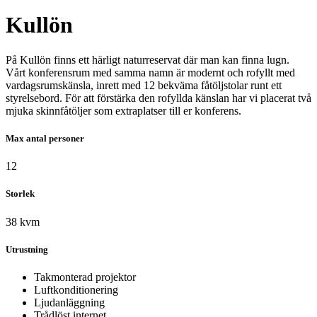
Kullön
På Kullön finns ett härligt naturreservat där man kan finna lugn.
Vårt konferensrum med samma namn är modernt och rofyllt med
vardagsrumskänsla, inrett med 12 bekväma fåtöljstolar runt ett
styrelsebord. För att förstärka den rofyllda känslan har vi placerat två
mjuka skinnfåtöljer som extraplatser till er konferens.
Max antal personer
12
Storlek
38 kvm
Utrustning
Takmonterad projektor
Luftkonditionering
Ljudanläggning
Trådlöst internet