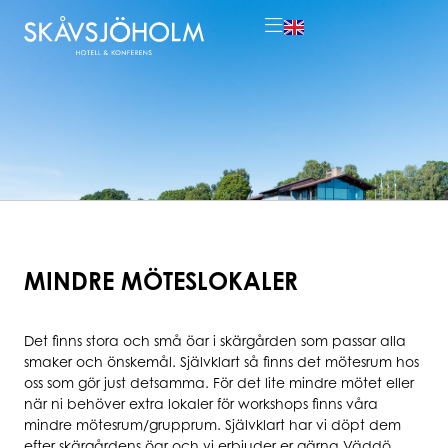
MINDRE MÖTESLOKALER
Det finns stora och små öar i skärgården som passar alla
smaker och önskemål. Självklart så finns det mötesrum hos
oss som gör just detsamma. För det lite mindre mötet eller
när ni behöver extra lokaler för workshops finns våra
mindre mötesrum/grupprum. Självklart har vi döpt dem
efter skärgårdens öar och vi erbjuder er gärna Väddö,