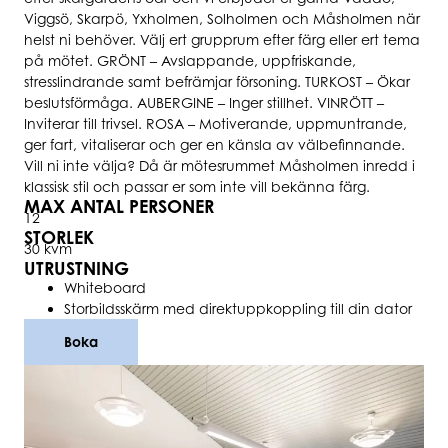
Viggsö, Skarpö, Yxholmen, Solholmen och Måsholmen när
helst ni behöver. Välj ert grupprum efter färg eller ert tema
på mötet. GRÖNT – Avslappande, uppfriskande,
stresslindrande samt befrämjar försoning. TURKOST – Ökar
beslutsförmåga. AUBERGINE – Inger stillhet. VINRÖTT –
Inviterar till trivsel. ROSA – Motiverande, uppmuntrande,
ger fart, vitaliserar och ger en känsla av välbefinnande.
Vill ni inte välja? Då är mötesrummet Måsholmen inredd i
klassisk stil och passar er som inte vill bekänna färg.
MAX ANTAL PERSONER
12
STORLEK
30 kvm
UTRUSTNING
Whiteboard
Storbildsskärm med direktuppkoppling till din dator
Boka