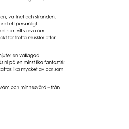
ren, vattnet och stranden.
med ett personligt
n som vill varva ner
t för trötta muskler efter
njuter en vällagad
ni på en minst lika fantastisk
kattas lika mycket av par som
bekväm och minnesvärd – från