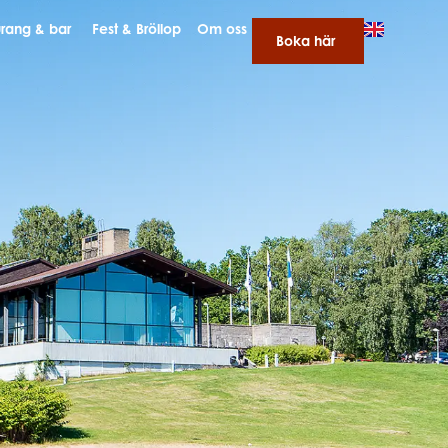
rang & bar
Fest & Bröllop
Om oss
Boka här