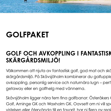
GOLFPAKET
GOLF OCH AVKOPPLING I FANTASTIS
SKÄRGÅRDSMILJÖ!
Välkommen att njuta av fantastisk golf, god mat och s
skärgårdsmiljö. På Skåvsjöholm kombinerar du golfuppl
avkoppling, personlig service och naturnära lugn – per
getaway eller en golfhelg med vännerna.
Skåvsjöholm ligger nära fem fina golfbanor: Österåkers
Golf, Arninge GK och Waxholm GK. Oavsett om ni vill sp
vistelsen eller återvända till en favorit, har ni flera av 