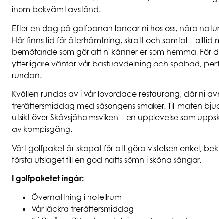
inom bekvämt avstånd.
Efter en dag på golfbanan landar ni hos oss, nära natu
Här finns tid för återhämtning, skratt och samtal – alltid 
bemötande som gör att ni känner er som hemma. För de
ytterligare väntar vår bastuavdelning och spabad, perfek
rundan.
Kvällen rundas av i vår lovordade restaurang, där ni av
trerättersmiddag med säsongens smaker. Till maten bjuds 
utsikt över Skåvsjöholmsviken – en upplevelse som upps
av kompisgäng.
Vårt golfpaket är skapat för att göra vistelsen enkel, 
första utslaget till en god natts sömn i sköna sängar.
I golfpaketet ingår:
Övernattning i hotellrum
Vår läckra trerättersmiddag