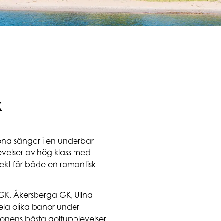
K
köna sängar i en underbar
evelser av hög klass med
fekt för både en romantisk
 GK, Åkersberga GK, Ullna
ela olika banor under
regionens bästa golfupplevelser