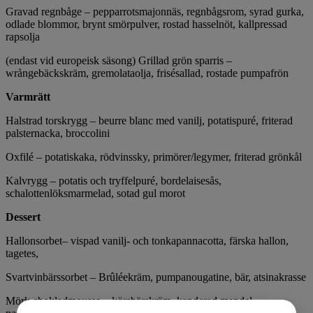
Gravad regnbåge – pepparrotsmajonnäs, regnbågsrom, syrad gurka,
odlade blommor, brynt smörpulver, rostad hasselnöt, kallpressad
rapsolja
(endast vid europeisk säsong) Grillad grön sparris –
wrångebäckskräm, gremolataolja, frisésallad, rostade pumpafrön
Varmrätt
Halstrad torskrygg – beurre blanc med vanilj, potatispuré, friterad
palsternacka, broccolini
Oxfilé – potatiskaka, rödvinssky, primörer/legymer, friterad grönkål
Kalvrygg – potatis och tryffelpuré, bordelaisesås,
schalottenlöksmarmelad, sotad gul morot
Dessert
Hallonsorbet– vispad vanilj- och tonkapannacotta, färska hallon,
tagetes,
Svartvinbärssorbet – Brûléekräm, pumpanougatine, bär, atsinakrasse
Mörk chokladmousse – körsbärskräm, kanderad mandel,