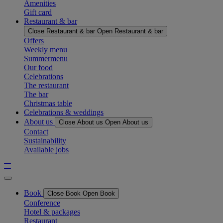
Amenities
Gift card
Restaurant & bar
Close Restaurant & bar
Open Restaurant & bar
Offers
Weekly menu
Summermenu
Our food
Celebrations
The restaurant
The bar
Christmas table
Celebrations & weddings
About us
Close About us
Open About us
Contact
Sustainability
Available jobs
Book
Close Book
Open Book
Conference
Hotel & packages
Restaurant