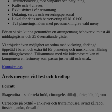
Trerättersmiddag med vinpaket och påfyllning
Kaffe och 4 cl avec
Exklusivitet i vår restaurang
Dukning, servis och serveringspersonal
Lokal för dans och barservering till kl. 01:00
Två planeringsmöten med provsmakning av vald meny
För att vi ska kunna genomföra ert arrangemang behöver vi minst 40
middagsgäster och 25 övernattande gäster.
Vi erbjuder även möjlighet att ordna med vickning, förlängd
öppettid i baren och extra tid för planering och musikunderhållning
mot tilläggskostnad. Tillsammans med vår köksmästare kan ni
komponera en festmeny som passar just er stil och smak.
Kontakta oss
Årets menyer vid fest och bröllop
Förrätt
Skagenröra – smörstekt bröd, citrongelé, dillolja, örter, lök, löjrom
Carpaccio på oxfilé – anklever och tryffelmousse, syrad kålrabbi,
örtstekt panko, örtsallad