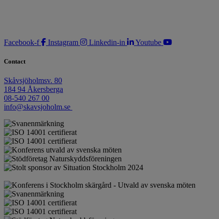
Facebook-f
Instagram
Linkedin-in
Youtube
Contact
Skåvsjöholmsv. 80
184 94 Åkersberga
08-540 267 00
info@skavsjoholm.se