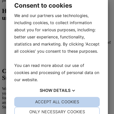
passionsfruktssirap
Consent to cookies
Here’s how your wedding day could
We and our partners use technologies,
unfold:
including cookies, to collect information
Arrival and check-in:
From 2:00 PM
about you for various purposes, including:
Ceremony:
At Skåvsjöholm or a nearby church
better user experience, functionality,
Wedding toast:
By the pier or on the beach
Dinner:
Celebration menu in consultation with our head chef
statistics and marketing. By clicking 'Accept
Coffee, after-dinner drink, and wedding cake
all cookies' you consent to these purposes.
Music and dancing:
In our cozy bar
You can read more about our use of
Celebrate Your Wedding in the
cookies and processing of personal data on
Stockholm Archipelago
our website.
Would you like to know more or receive a personalized quote for
SHOW
DETAILS
your special occasion? Don’t hesitate to contact us! We look
forward to helping you create lifelong memories in the beautiful
YES
ACCEPT ALL COOKIES
NO
YES
NO
archipelago. Choose Skåvsjöholm for your wedding in the
Stockholm Archipelago — a place where dreams come true!
NECESSARY
PREFERENCES
ONLY NECESSARY COOKIES