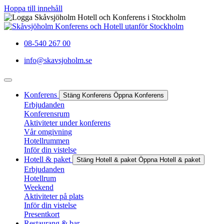
Hoppa till innehåll
08-540 267 00
info@skavsjoholm.se
Konferens
Stäng Konferens
Öppna Konferens
Erbjudanden
Konferensrum
Aktiviteter under konferens
Vår omgivning
Hotellrummen
Inför din vistelse
Hotell & paket
Stäng Hotell & paket
Öppna Hotell & paket
Erbjudanden
Hotellrum
Weekend
Aktiviteter på plats
Inför din vistelse
Presentkort
Restaurang & bar