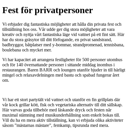
Fest för privatpersoner
Vi erbjuder dig fantastiska möjligheter att hålla din privata fest och
tillställning hos oss. Vår udde ger dig stora möjligheter att vara
kreativ och nyttja vårt fantastiska läge vid vattnet på ett fint sätt. Här
har du stora gräsytor till ditt förfogande, en privat sandstrand,
badbryggor, båtplatser med y-bommar, strandpromenad, tennisbana,
boulebana och mycket mer.
Vi har kapacitet att arrangera festligheter för 500 personer utomhus
och för 140 övernattande personer i sittande middag inomhus i
restaurangen. Baren BARR och loungen utanför bjuder in till härligt
mingel och relaxavdelningen med bastu och spabad fungerar året
om.
Vi har ett stort partytält vid vattnet och utanför en fin grillplats där
vår kock grillar kött, fisk och vegetariska alternativ till ditt sällskap.
Här varvas goda tillbehör med läskande dryck och festen når
maximal stämning med musikunderhållning som enkelt bokas till.
Vill du ha en mera aktiv tillställning, kan vi erbjuda olika aktiviteter
såsom ”mästarnas mästare”, femkamp, tipsrunda med mera.